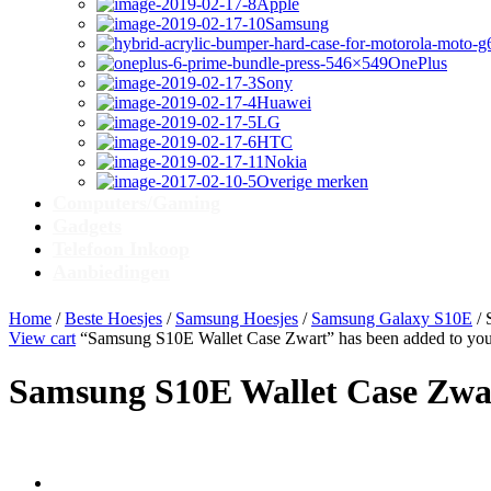
Apple
Samsung
OnePlus
Sony
Huawei
LG
HTC
Nokia
Overige merken
Computers/Gaming
Gadgets
Telefoon Inkoop
Aanbiedingen
Home
/
Beste Hoesjes
/
Samsung Hoesjes
/
Samsung Galaxy S10E
/ 
View cart
“Samsung S10E Wallet Case Zwart” has been added to your
Samsung S10E Wallet Case Zwa