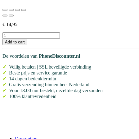
€
14,95
Add to cart
De voordelen van
PhoneDiscounter.nl
✓
Veilig betalen | SSL beveiligde verbinding
✓
Beste prijs en service garantie
✓
14 dagen bedenktermijn
✓
Gratis verzending binnen heel Nederland
✓
Voor 18:00 uur besteld, dezelfde dag verzonden
✓
100% klanttevredenheid
Description