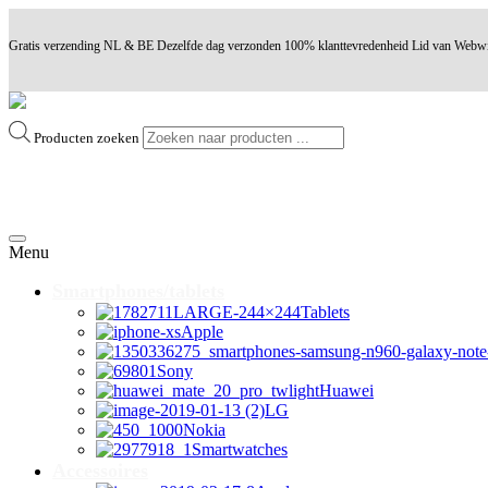
Gratis verzending NL & BE
Dezelfde dag verzonden
100% klanttevredenheid
Lid van Webw
Producten zoeken
Ga
naar
Menu
inhoud
Smartphones/tablets
Tablets
Apple
Sony
Huawei
LG
Nokia
Smartwatches
Accessoires