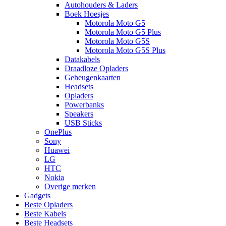
Autohouders & Laders
Boek Hoesjes
Motorola Moto G5
Motorola Moto G5 Plus
Motorola Moto G5S
Motorola Moto G5S Plus
Datakabels
Draadloze Opladers
Geheugenkaarten
Headsets
Opladers
Powerbanks
Speakers
USB Sticks
OnePlus
Sony
Huawei
LG
HTC
Nokia
Overige merken
Gadgets
Beste Opladers
Beste Kabels
Beste Headsets