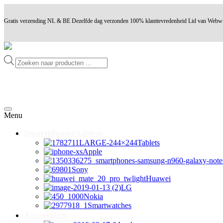
Gratis verzending NL & BE
Dezelfde dag verzonden
100% klanttevredenheid
Lid van Webw
Producten
zoeken
Ga
naar
Menu
inhoud
Smartphones/tablets
Tablets
Apple
Sony
Huawei
LG
Nokia
Smartwatches
Accessoires