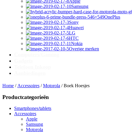
Apple
Samsung
OnePlus
Sony
Huawei
LG
HTC
Nokia
Overige merken
Computers/Gaming
Gadgets
Telefoon Inkoop
Aanbiedingen
Home
/
Accessoires
/
Motorola
/ Boek Hoesjes
Productcategorieën
Smartphones/tablets
Accessoires
Apple
Samsung
Motorola